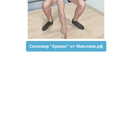
Силомер "Армик" от Микляев.рф