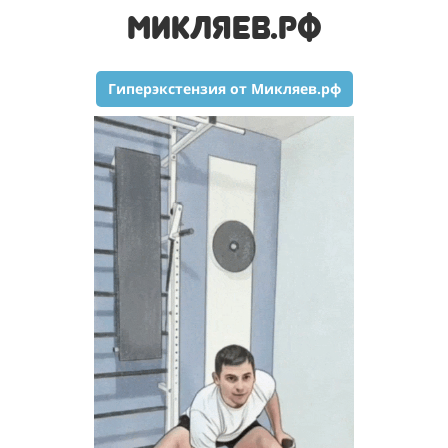
МИКЛЯЕВ.РФ
Гиперэкстензия от Микляев.рф